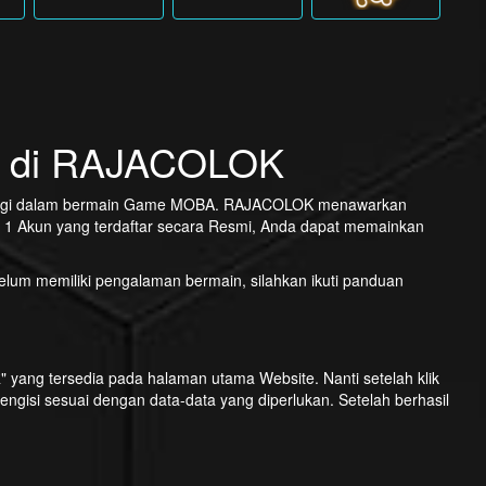
ya di RAJACOLOK
 tinggi dalam bermain Game MOBA. RAJACOLOK menawarkan
 1 Akun yang terdaftar secara Resmi, Anda dapat memainkan
lum memiliki pengalaman bermain, silahkan ikuti panduan
 yang tersedia pada halaman utama Website. Nanti setelah klik
ngisi sesuai dengan data-data yang diperlukan. Setelah berhasil