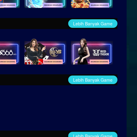
Lebih Banyak Game
Lebih Banyak Game
Lebih Banyak Game