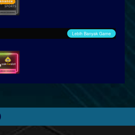
tenance
Lebih Banyak Game