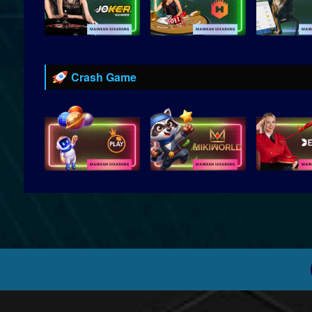
Crash Game