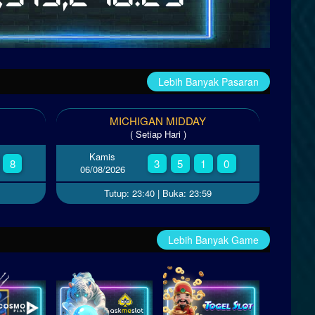
Lebih Banyak Pasaran
MICHIGAN MIDDAY
( Setiap Hari )
Kamis
8
3
5
1
0
06/08/2026
Tutup: 23:40 | Buka: 23:59
Lebih Banyak Game