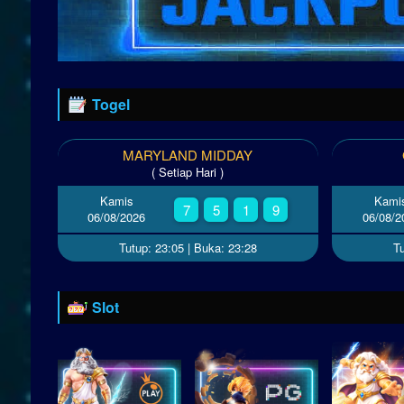
Togel
MARYLAND MIDDAY
( Setiap Hari )
Kamis
Kami
7
5
1
9
06/08/2026
06/08/2
Tutup: 23:05 | Buka: 23:28
Tu
Slot