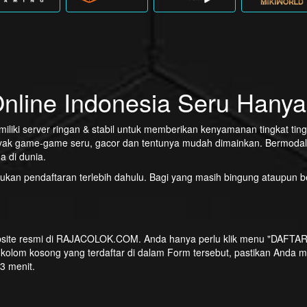
 Online Indonesia Seru Han
iliki server ringan & stabil untuk memberikan kenyamanan tingkat
yak game-game seru, gacor dan tentunya mudah dimainkan. Bermodal
a di dunia.
an pendaftaran terlebih dahulu. Bagi yang masih bingung ataupun be
Website resmi di RAJACOLOK.COM. Anda hanya perlu klik menu "DAFTAR"
kolom kosong yang terdaftar di dalam Form tersebut, pastikan Anda me
3 menit.