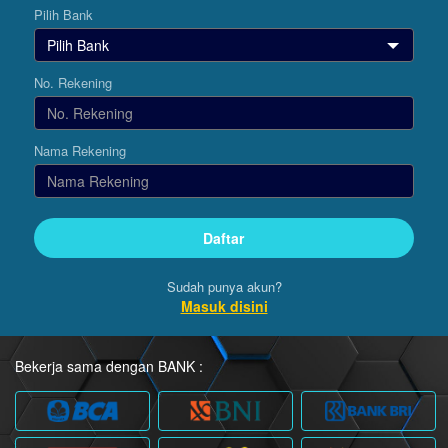
Pilih Bank
No. Rekening
Nama Rekening
Sudah punya akun?
Masuk disini
Bekerja sama dengan BANK :