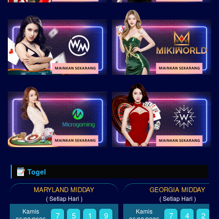
Togel
MARYLAND MIDDAY
GEORGIA MIDDAY
( Setiap Hari )
( Setiap Hari )
Kamis
Kamis
7
5
1
9
7
4
2