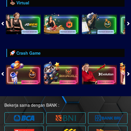
Virtual
Crash Game
Bekerja sama dengan BANK :