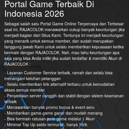
Portal Game Terbaik Di
Indonesia 2026
Sebagai salah satu Portal Game Online Terpercaya dan Terbesar
saat ini, RAJACOLOK menawarkan cukup banyak keuntungan jika
menjadi bagian dari Situs Kami. Tentunya ini menjadi keuntungan
yang menarik untuk semua member, dan sudah merupakan
tanggung jawab Kami untuk selalu memberikan kepuasaan ketika
bermain dengan RAJACOLOK. Nah, mau tahu keuntungan apa
saja yang bisa Anda miliki jika sudah terdaftar & memiliki Akun di
RAJACOLOK :
- Layanan Customer Service terbaik, ramah dan selalu bisa
menangani keluhan pelanggan
- Selalu memberikan link alternatif terbaru untuk kemudahan
akses semua member
- Penyediaan server canggih dan stabil dengan sistem keamanan
terbaik
- Menawarkan banyak promo bonus & event seru
- Memberikan game-game gacor dan mudah menang
- Bisa bermain ratusan jenis game melalui 1 Akun
- Minimal Top Up saldo termurah, hanya 10rb