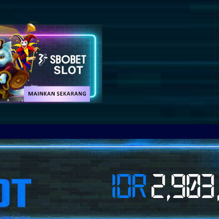
IDR
2,903