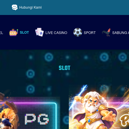
i
Hubungi Kami
SLOT
EL
LIVE CASINO
SPORT
SABUNG 
SLOT