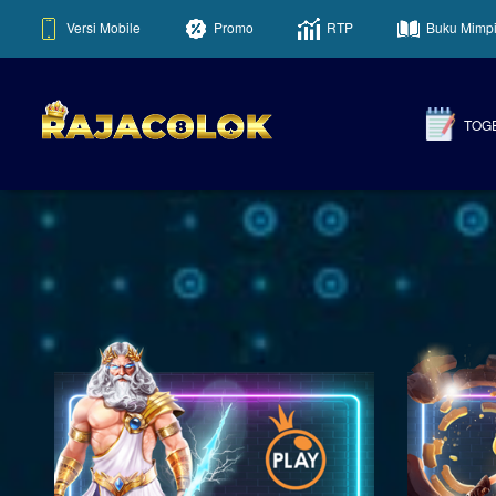
Versi Mobile
Promo
RTP
Buku Mimp
TOG