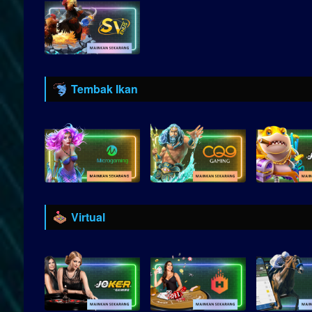
Tembak Ikan
Virtual