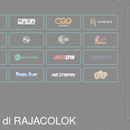
ya di RAJACOLOK