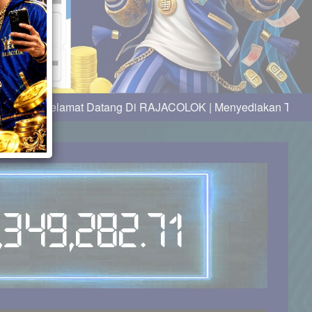
Selamat Datang Di RAJACOLOK | Menyediakan Transaksi De
,349,298.91