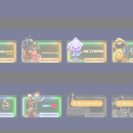
⚙ Maintenance
⚙ Main