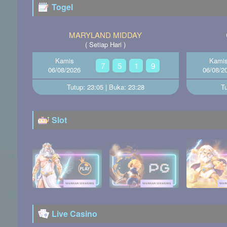
Togel
MARYLAND MIDDAY
( Setiap Hari )
Kamis
Kami
7
5
1
9
06/08/2026
06/08/2
Tutup: 23:05 | Buka: 23:28
Tu
Slot
Live Casino