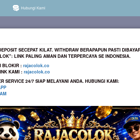
i
Hubungi Kami
EL
SLOT
LIVE CASINO
SPORT
SABUNG 
EPOSIT SECEPAT KILAT. WITHDRAW BERAPAPUN PASTI DIBAYAR
OK": LINK PALING AMAN DAN TERPERCAYA SE INDONESIA.
I BLOKIR :
rajacolok.co
INK KAMI :
rajacolok.co
 SERVICE 24/7 SIAP MELAYANI ANDA. HUBUNGI KAMI:
APP
RAM