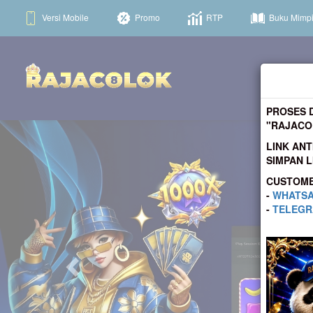
Versi Mobile
Promo
RTP
Buku Mimp
TOG
PROSES D
Previous
"RAJACOL
LINK ANT
SIMPAN L
CUSTOMER
-
WHATS
-
TELEG