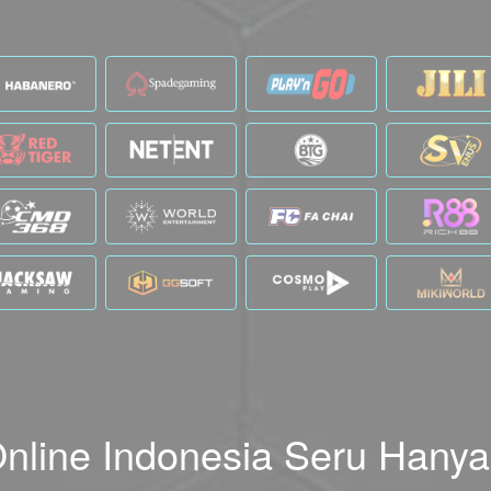
 Online Indonesia Seru Han