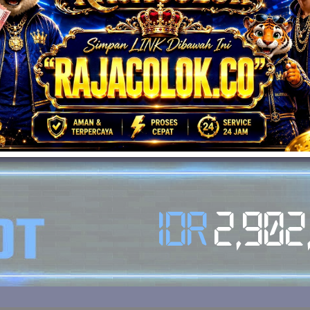
RIS Secepat Kilat | Selamat Bermain & Semoga Beruntung!
IDR
2,902