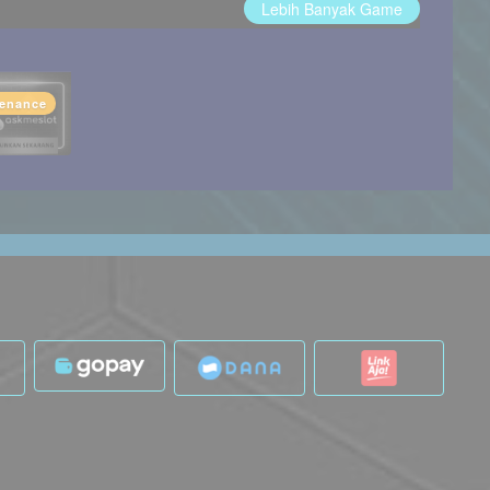
Lebih Banyak Game
tenance