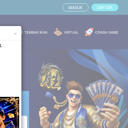
MASUK
DAFTAR
×
AYAM
TEMBAK IKAN
VIRTUAL
CRASH GAME
.
Next