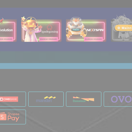
⚙ Main